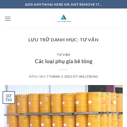
Bỏ
ADD ANYTHING HERE OR JUST REMOVE IT...
qua
nội
dung
LƯU TRỮ DANH MỤC:
TƯ VẤN
TƯ VẤN
Các loại phụ gia bê tông
ĐĂNG VÀO
7 THÁNG 3, 2023
BỞI
WILLTRUNG
07
Th3