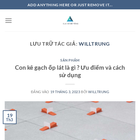
Bỏ
ADD ANYTHING HERE OR JUST REMOVE IT...
qua
nội
dung
LƯU TRỮ TÁC GIẢ:
WILLTRUNG
SẢN PHẨM
Con kê gạch ốp lát là gì ? Ưu điểm và cách
sử dụng
ĐĂNG VÀO
19 THÁNG 3, 2023
BỞI
WILLTRUNG
19
Th3