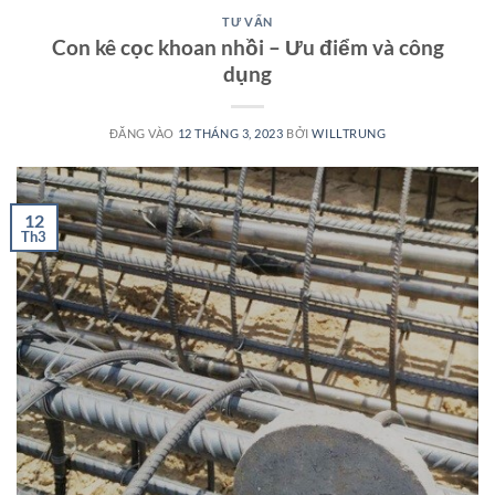
TƯ VẤN
Con kê cọc khoan nhồi – Ưu điểm và công
dụng
ĐĂNG VÀO
12 THÁNG 3, 2023
BỞI
WILLTRUNG
12
Th3