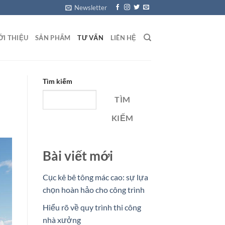
Newsletter
ỚI THIỆU
SẢN PHẨM
TƯ VẤN
LIÊN HỆ
Tìm kiếm
TÌM
KIẾM
Bài viết mới
Cục kê bê tông mác cao: sự lựa
chọn hoàn hảo cho công trình
Hiểu rõ về quy trình thi công
nhà xưởng