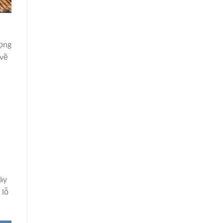
rọng
 về
này
 lỗ