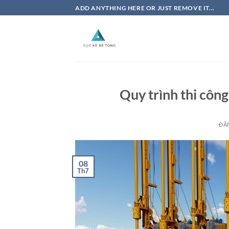
Bỏ
ADD ANYTHING HERE OR JUST REMOVE IT...
qua
nội
dung
Quy trình thi côn
ĐĂ
08
Th7