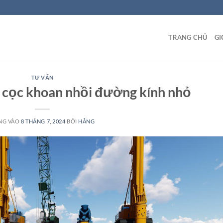
TRANG CHỦ
GI
TƯ VẤN
g cọc khoan nhồi đường kính nhỏ
NG VÀO
8 THÁNG 7, 2024
BỞI
HẰNG