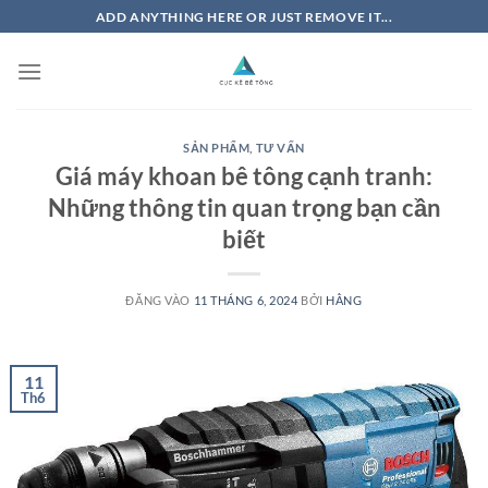
Bỏ
ADD ANYTHING HERE OR JUST REMOVE IT...
qua
nội
dung
SẢN PHẨM
,
TƯ VẤN
Giá máy khoan bê tông cạnh tranh:
Những thông tin quan trọng bạn cần
biết
ĐĂNG VÀO
11 THÁNG 6, 2024
BỞI
HẰNG
11
Th6